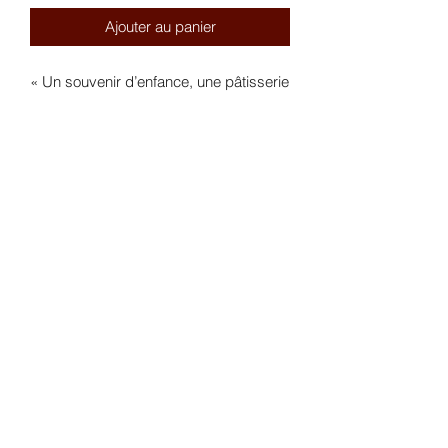
Ajouter au panier
« Un souvenir d’enfance, une pâtisserie
qui représente beaucoup pour moi »
Avec la brioche Do & Choc et une
délicate crème fleur d’oranger vanille,
optez pour ce dessert qui vous
ramènera le soleil du sud
Tout nos produits hors pâtisseries fraiche
sont
disponible en livraison à domicile
DO & CHOC