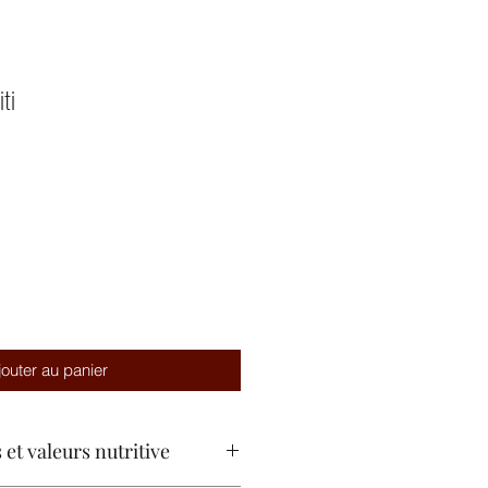
iti
jouter au panier
 et valeurs nutritive