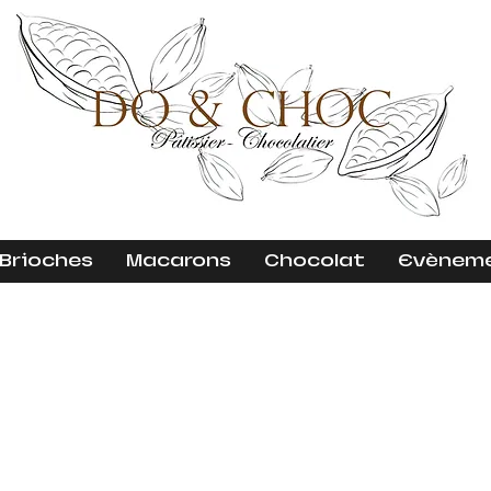
 Brioches
Macarons
Chocolat
Evènem